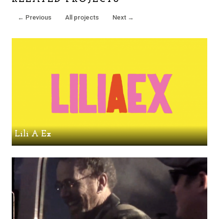
←
Previous
All projects
Next
→
Lili A Ex