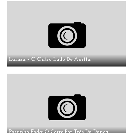
Larissa – O Outro Lado De Anitta
Passinho Foda: O Corre Por Trás Da Dança