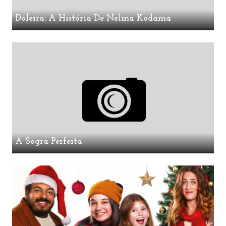
Doleira: A História De Nelma Kodama
A Sogra Perfeita