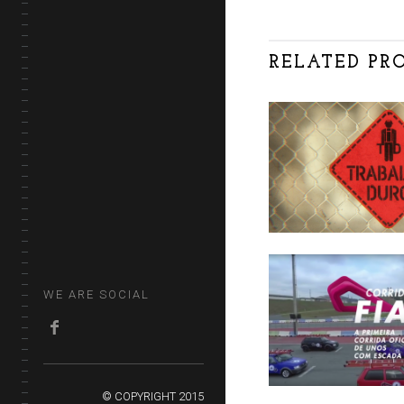
RELATED PR
Trabalho Dur
SÉRIES NÃO-
FICÇÃO
Corrida Fiat 
WE ARE SOCIAL
PUBLICIDADE
© COPYRIGHT 2015