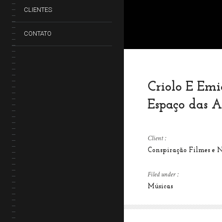
CLIENTES
CONTATO
Criolo E Em
Espaço das A
Client :
Conspiração Filmes e 
Filed under :
Músicas