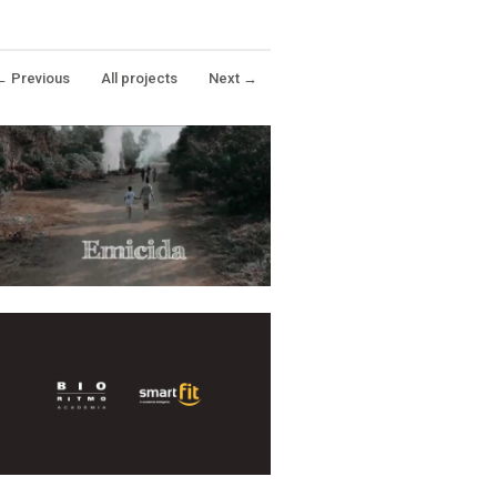
←
Previous
All projects
Next
→
micida – Clipe Boa
Esperança
ÚSICAS
Bio Ritmo
UBLICIDADE