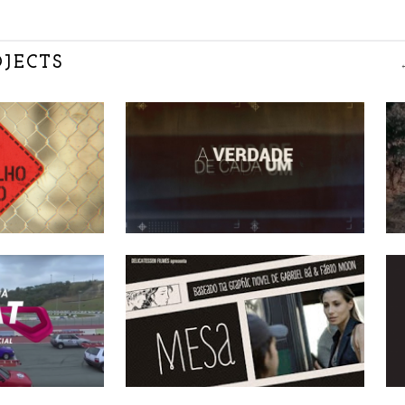
OJECTS
o
A Verdade De Cada Um
E
SÉRIES NÃO-
FICÇÃO
M
Uno
Mesa Pra Dois
CURTAS
P